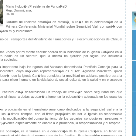
Mario Holgu�n/Presidente de FundaReD
Rep. Dominicana.
01/10
Durante mi reciente estad�a en Mosc�, a ra�z de la celebraci�n de la
Primera Conferencia Ministerial Mundial sobre Seguridad Vial, compart� con
t�lica muy interesante.
io de Transportes del Ministerio de Transportes y Telecomunicaciones de Chile, el
veces por mi mente escribir acerca de la incidencia de la Iglesia Cat�lica en la
ra nadie es un secreto, que la misma ha ejercido por siglos una influencia
 la sociedad.
a importante bajo los rigores del Vaticano denominada Pontificio Consejo para la
tinerantes, cuya m�xima representaci�n es el Arz. Agustino Marchetto, quien
sc�, que la Iglesia Cat�lica considera la movilidad un adelanto positivo para la
ara el ser humano en la vida laboral, social, cultural, en la salud y en el aspecto
a Pastoral est� desarrollando un trabajo de reflexi�n sobre seguridad vial que
 sin lugar a dudas ayudar� a fomentar la educaci�n adecuada en los usuarios
propiciando en el hemisferio americano dedicados a la seguridad vial y a la
 los �ltimos tiempos, con el firme prop�sito de ser la Iglesia co-responsable
n la modificaci�n del comportamiento de los usuarios conductores, peatones y
 y j�venes especialmente en cuanto a la prudencia, la responsabilidad y el respeto.
ta ocasi�n, es la firmaza en la convicci�n de la Iglesia Cat�lica, en tener las
 seguridad vial desde el mismo seno de las familias. Esta intenci�n representa un