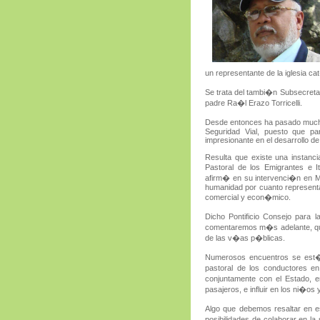
un representante de la iglesia ca
Se trata del tambi�n Subsecretar
padre Ra�l Erazo Torricelli.
Desde entonces ha pasado muchas 
Seguridad Vial, puesto que pa
impresionante en el desarrollo de
Resulta que existe una instanci
Pastoral de los Emigrantes e I
afirm� en su intervenci�n en Mo
humanidad por cuanto representa p
comercial y econ�mico.
Dicho Pontificio Consejo para l
comentaremos m�s adelante, que
de las v�as p�blicas.
Numerosos encuentros se est�n 
pastoral de los conductores en
conjuntamente con el Estado, e
pasajeros, e influir en los ni�os
Algo que debemos resaltar en es
posibilidades de colaborar en la